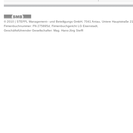
© 2010 | STEFFL Management– und Beteiligungs GmbH, 7041 Antau, Untere Hauptstraße 2
Firmenbuchnummer: FN 275895d, Firmenbuchgericht LG Eisenstadt,
Geschäftsführender Gesellschafter: Mag. Hans-Jörg Steffl